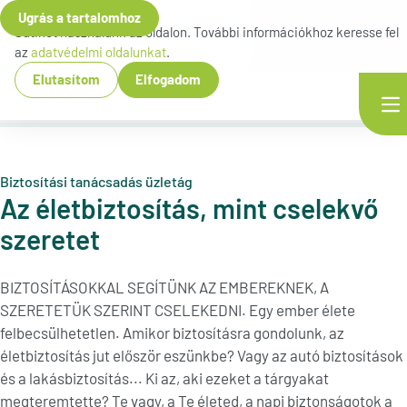
Ugrás a tartalomhoz
Sütiket használunk az oldalon. További információkhoz keresse fel
az
adatvédelmi oldalunkat
.
Elutasítom
Elfogadom
Biztosítási tanácsadás üzletág
Az életbiztosítás, mint cselekvő
szeretet
BIZTOSÍTÁSOKKAL SEGÍTÜNK AZ EMBEREKNEK, A
SZERETETÜK SZERINT CSELEKEDNI. Egy ember élete
felbecsülhetetlen. Amikor biztosításra gondolunk, az
életbiztosítás jut először eszünkbe? Vagy az autó biztosítások
és a lakásbiztosítás... Ki az, aki ezeket a tárgyakat
megteremtette? Te vagy, a Te életed, a napi biztonságotok a