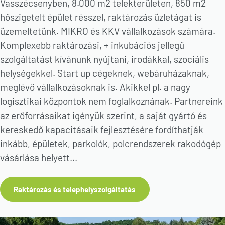
Vasszécsenyben, 8.000 m2 telekterületen, 850 m2
hőszigetelt épület résszel, raktározás üzletágat is
üzemeltetünk. MIKRO és KKV vállalkozások számára.
Komplexebb raktározási, + inkubációs jellegű
szolgáltatást kívánunk nyújtani, irodákkal, szociális
helységekkel. Start up cégeknek, webáruházaknak,
meglévő vállalkozásoknak is. Akikkel pl. a nagy
logisztikai központok nem foglalkoznának. Partnereink
az erőforrásaikat igényük szerint, a saját gyártó és
kereskedő kapacitásaik fejlesztésére fordíthatják
inkább, épületek, parkolók, polcrendszerek rakodógép
vásárlása helyett...
Raktározás és telephelyszolgáltatás